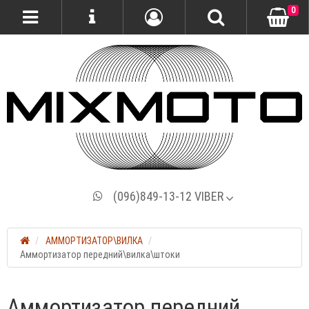
0
(096)849-13-12 VIBER
АММОРТИЗАТОР\ВИЛКА
Аммортизатор передний\вилка\штоки
Аммортизатор передний