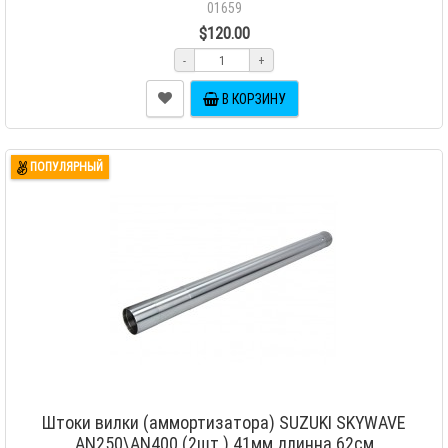
01659
$120.00
-
+
В КОРЗИНУ
ПОПУЛЯРНЫЙ
Штоки вилки (аммортизатора) SUZUKI SKYWAVE
AN250\AN400 (2шт.) 41мм длинна 62см